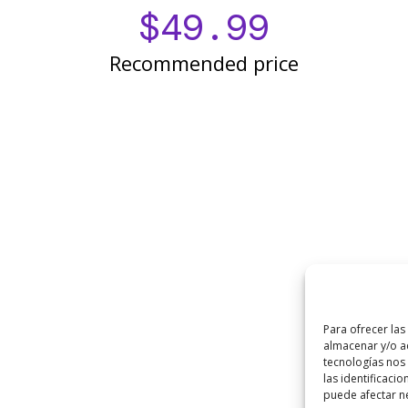
$
49.99
Recommended price
Para ofrecer las
almacenar y/o ac
tecnologías nos
las identificacio
puede afectar ne