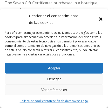
The Seven Gift Certificates purchased in a boutique,
personal cheques or postal orders.
Gestionar el consentimiento
de las cookies
Payment security
Para ofrecer las mejores experiencias, utilizamos tecnologías como las
cookies para almacenar y/o acceder a la información del dispositivo. El
Payments are made via the secure server. None of
consentimiento de estas tecnologías nos permitirá procesar datos
your banking information is transmitted via our
como el comportamiento de navegación o las identificaciones únicas
en este sitio. No consentir o retirar el consentimiento, puede afectar
website, so payment by credit card is 100% secure.
negativamente a ciertas características y funciones.
Aceptar
Denegar
Ver preferencias
Política de cookies
Protección de datos
Aviso Legal