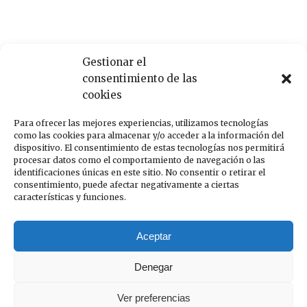
Recent Posts
Gestionar el
consentimiento de las
Aviso Legal
cookies
Winter 2022-2023 campaign
Para ofrecer las mejores experiencias, utilizamos tecnologías
Behind the scenes of the new basic capsule
como las cookies para almacenar y/o acceder a la información del
dispositivo. El consentimiento de estas tecnologías nos permitirá
The Seven iPhone cases collection appears in ELLE
procesar datos como el comportamiento de navegación o las
A Q&A with Alexa Doe from The Seven
identificaciones únicas en este sitio. No consentir o retirar el
consentimiento, puede afectar negativamente a ciertas
características y funciones.
Recent Comments
Aceptar
Un comentarista de WordPress
en
Aviso Legal
Denegar
Ver preferencias