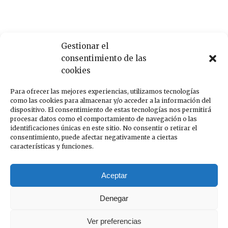
Recent Posts
Gestionar el
consentimiento de las
Aviso Legal
cookies
Winter 2022-2023 campaign
Para ofrecer las mejores experiencias, utilizamos tecnologías
Behind the scenes of the new basic capsule
como las cookies para almacenar y/o acceder a la información del
dispositivo. El consentimiento de estas tecnologías nos permitirá
The Seven iPhone cases collection appears in ELLE
procesar datos como el comportamiento de navegación o las
A Q&A with Alexa Doe from The Seven
identificaciones únicas en este sitio. No consentir o retirar el
consentimiento, puede afectar negativamente a ciertas
características y funciones.
Recent Comments
Aceptar
Un comentarista de WordPress
en
Aviso Legal
Denegar
Ver preferencias