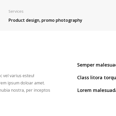
Services
Product design, promo photography
Semper malesuad
c vel varius esteu!
Class litora torq
orem ipsum doloar amet.
Lorem malesuad
onubia nostra, per inceptos