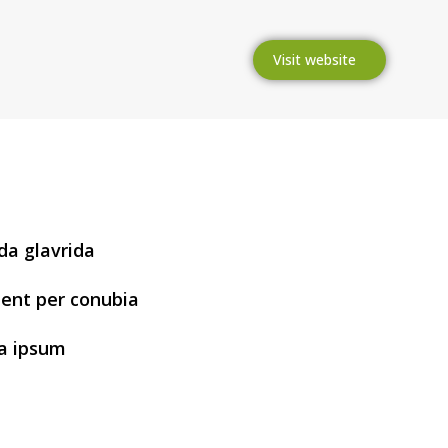
Visit website
a glavrida
uent per conubia
a ipsum