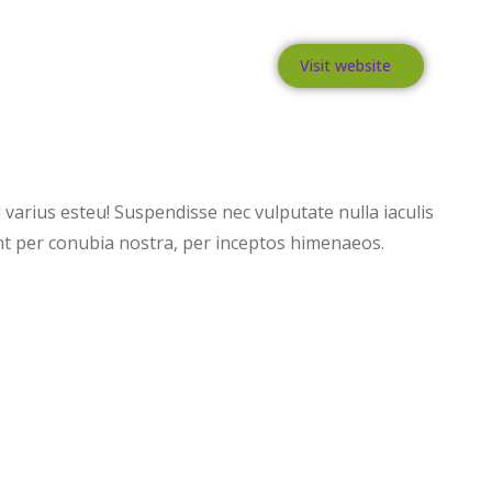
Visit website
l varius esteu! Suspendisse nec vulputate nulla iaculis
uent per conubia nostra, per inceptos himenaeos.