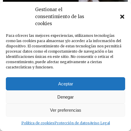
Gestionar el
consentimiento de las
cookies
Ligula vel urna accumsan placerat
Para ofrecer las mejores experiencias, utilizamos tecnologías
Tips & tricks
como las cookies para almacenar y/o acceder a la información del
Por
InfoCOAC
12 de enero de 2019
Deja un comentario
dispositivo. El consentimiento de estas tecnologías nos permitirá
procesar datos como el comportamiento de navegación o las
Cras accumsan volutpat enim non porttitor. Ut et
identificaciones únicas en este sitio. No consentir o retirar el
ligula vel urna accumsan placerat. Pellentesque
consentimiento, puede afectar negativamente a ciertas
características y funciones.
habitant morbi tristique!
Aceptar
Denegar
Ver preferencias
Política de cookies
Protección de datos
Aviso Legal