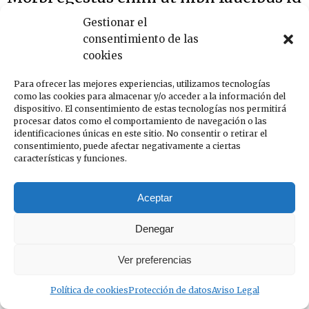
lobortis elit cursus
Gestionar el
Company
Por
InfoCOAC
25 de octubre de 2016
consentimiento de las
Deja un comentario
cookies
Morbi egestas enim ut nibh faucibus, id lobortis elit
cursus. Nullam mauris augue, tincidunt ac convallis
Para ofrecer las mejores experiencias, utilizamos tecnologías
como las cookies para almacenar y/o acceder a la información del
non, ullamcorper in odio.
dispositivo. El consentimiento de estas tecnologías nos permitirá
procesar datos como el comportamiento de navegación o las
identificaciones únicas en este sitio. No consentir o retirar el
consentimiento, puede afectar negativamente a ciertas
características y funciones.
Aceptar
Denegar
Ver preferencias
Política de cookies
Protección de datos
Aviso Legal