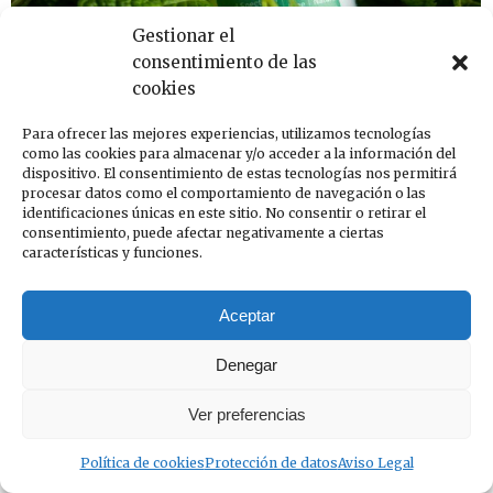
Gestionar el
consentimiento de las
cookies
How to make nulla glavrida amet
Para ofrecer las mejores experiencias, utilizamos tecnologías
Company
como las cookies para almacenar y/o acceder a la información del
Por
InfoCOAC
14 de enero de 2019
dispositivo. El consentimiento de estas tecnologías nos permitirá
Nam sollicitudin vulputate turpis, ac venenatis dui
procesar datos como el comportamiento de navegación o las
vehicula ut. Aliquam erat volutpat. Sed dapibus
identificaciones únicas en este sitio. No consentir o retirar el
consentimiento, puede afectar negativamente a ciertas
tincidunt lorem, ac pharetra risus luctus eu. Sed
características y funciones.
gravida magna posuere nibh rutrum.
Aceptar
Denegar
Ver preferencias
Política de cookies
Protección de datos
Aviso Legal