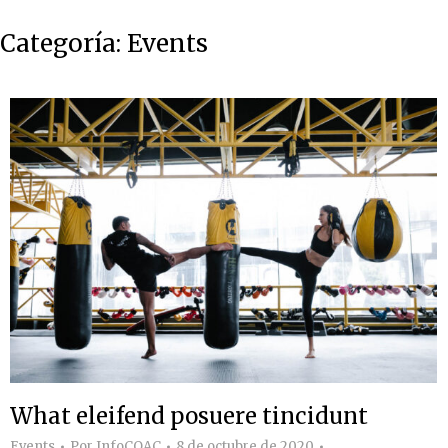
Categoría:
Events
What eleifend posuere tincidunt
Events
Por
InfoCOAC
8 de octubre de 2020