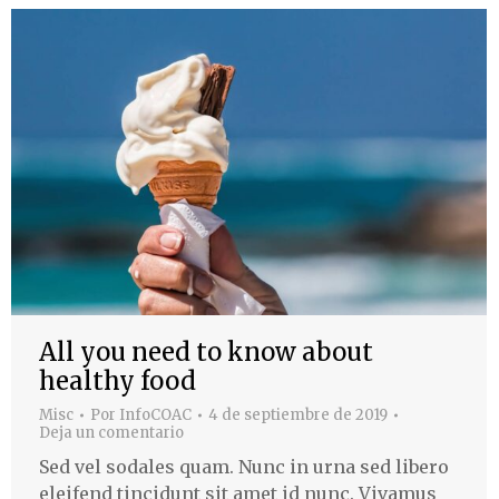
All you need to know about
healthy food
Misc
Por
InfoCOAC
4 de septiembre de 2019
Deja un comentario
Sed vel sodales quam. Nunc in urna sed libero
eleifend tincidunt sit amet id nunc. Vivamus