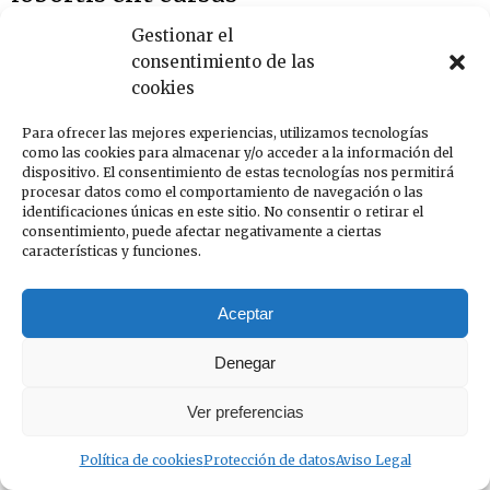
Company
Por
InfoCOAC
25 de octubre de 2016
Gestionar el
Deja un comentario
consentimiento de las
Morbi egestas enim ut nibh faucibus, id lobortis elit
cookies
cursus. Nullam mauris augue, tincidunt ac convallis
non, ullamcorper in odio.
Para ofrecer las mejores experiencias, utilizamos tecnologías
como las cookies para almacenar y/o acceder a la información del
dispositivo. El consentimiento de estas tecnologías nos permitirá
procesar datos como el comportamiento de navegación o las
identificaciones únicas en este sitio. No consentir o retirar el
consentimiento, puede afectar negativamente a ciertas
características y funciones.
Aceptar
Denegar
Ver preferencias
Política de cookies
Protección de datos
Aviso Legal