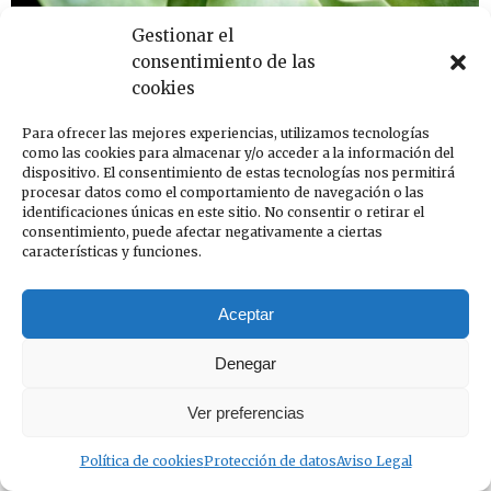
Gestionar el
consentimiento de las
cookies
Phasellus at magna elit tristique
Para ofrecer las mejores experiencias, utilizamos tecnologías
lacinia of 2022
como las cookies para almacenar y/o acceder a la información del
dispositivo. El consentimiento de estas tecnologías nos permitirá
Events
Por
InfoCOAC
25 de diciembre de 2016
procesar datos como el comportamiento de navegación o las
Deja un comentario
identificaciones únicas en este sitio. No consentir o retirar el
Vivamus nec purus vitae nec magna. Suspendisse
consentimiento, puede afectar negativamente a ciertas
características y funciones.
turpis urna, consectetur in vehicula quis risus.
Vestibulum eu sollicitudin mattis tortor velit sit
amet bibendum.
Aceptar
Denegar
Ver preferencias
Política de cookies
Protección de datos
Aviso Legal