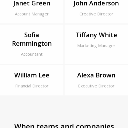
Janet Green
John Anderson
Account Manager
Creative Director
Sofia
Tiffany White
Remmington
Marketing Manager
Accountant
William Lee
Alexa Brown
Financial Director
Executive Director
When teams and companies