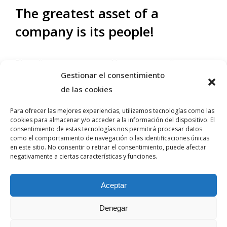
The greatest asset of a
company is its people!
Phasellus et ornare sem. Nam posuere aliquam
Gestionar el consentimiento
egestas. Sed tortor magna, commodo mattis augue
de las cookies
nec, cursus lobortis nunc. Nullam aliquet nulla
dolor amet eleifend.
Para ofrecer las mejores experiencias, utilizamos tecnologías como las
cookies para almacenar y/o acceder a la información del dispositivo. El
consentimiento de estas tecnologías nos permitirá procesar datos
Health insurance
como el comportamiento de navegación o las identificaciones únicas
en este sitio. No consentir o retirar el consentimiento, puede afectar
Holiday bonuses
negativamente a ciertas características y funciones.
Profit-sharing bonuses
Aceptar
Flexible business hours
Denegar
Join our team today