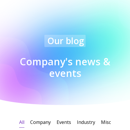
Our blog
Company's news &
events
All
Company
Events
Industry
Misc