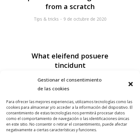
from a scratch
Tips & tricks
9 de octubre de 2020
What eleifend posuere
tincidunt
Events
8 de octubre de 2020
Gestionar el consentimiento
de las cookies
Para ofrecer las mejores experiencias, utilizamos tecnologías como las
cookies para almacenar y/o acceder a la información del dispositivo. El
10 best ways to lorem ipsum
consentimiento de estas tecnologías nos permitirá procesar datos
como el comportamiento de navegación o las identificaciones únicas
dolor glavrida
en este sitio. No consentir o retirar el consentimiento, puede afectar
negativamente a ciertas características y funciones.
Industry
6 de octubre de 2020