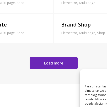
Multi page
,
Shop
Elementor
,
Multi page
ate
Brand Shop
Multi page
,
Shop
Elementor
,
Multi page
,
Shop
Load more
Para ofrecer las
almacenar y/o ac
tecnologías nos
las identificacio
puede afectar ne